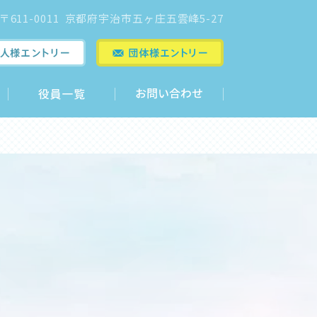
〒611-0011 京都府宇治市五ヶ庄五雲峰5-27