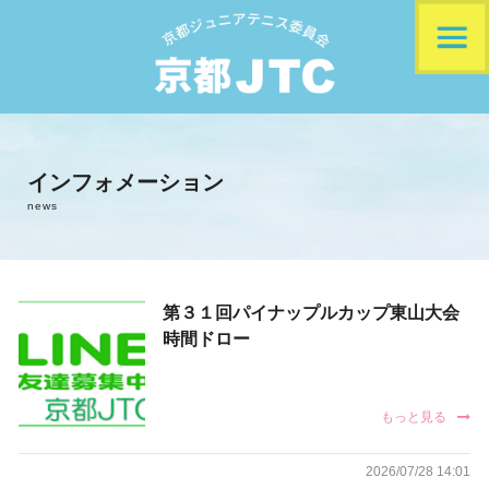
ホーム
インフォメーション
事務局案内
news
役員一覧
第３１回パイナップルカップ東山大会
トーナメント紹介
時間ドロー
大会会場案内
もっと見る
過去の入賞者
2026/07/28 14:01
個人様用エントリー