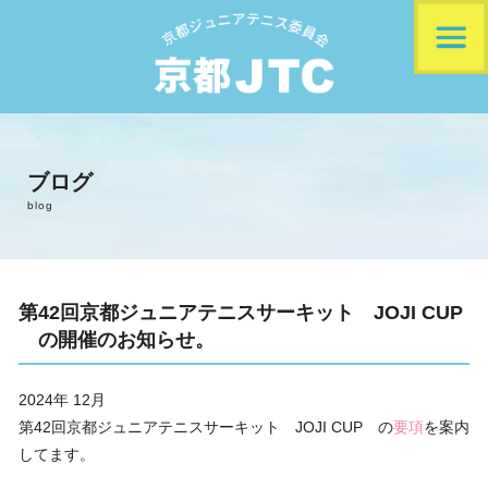
ホーム
ブログ
事務局案内
blog
役員一覧
第42回京都ジュニアテニスサーキット JOJI CUP
トーナメント紹介
の開催のお知らせ。
大会会場案内
2024年 12月
第42回京都ジュニアテニスサーキット JOJI CUP の
要項
を案内
過去の入賞者
してます。
個人様用エントリー